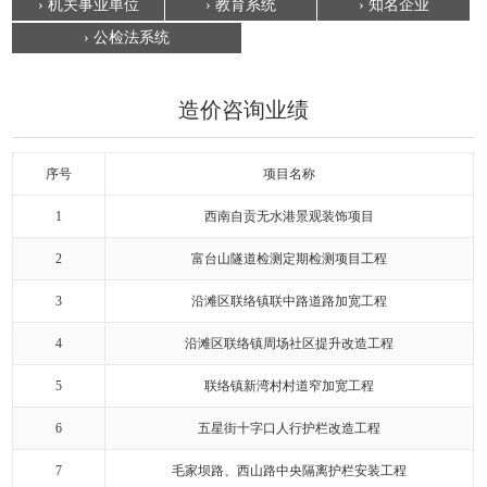
› 机关事业单位
› 教育系统
› 知名企业
› 公检法系统
造价咨询业绩
序号
项目名称
1
西南自贡无水港景观装饰项目
2
富台山隧道检测定期检测项目工程
3
沿滩区联络镇联中路道路加宽工程
4
沿滩区联络镇周场社区提升改造工程
5
联络镇新湾村村道窄加宽工程
6
五星街十字口人行护栏改造工程
7
毛家坝路、西山路中央隔离护栏安装工程