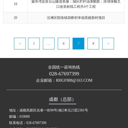
簸米湾及富台山隧道装修；城区栏杆油漆翻新；排堵保畅叉
19
口改造标线工程共4个工程
20
沿滩区联络镇胡桥村幸福美丽新村项目
<
1
...
6
7
8
>
全国统一咨询热线
028-67697399
企业邮箱：RHGF888@163.COM
成都（总部）
地址：成都高新区吉泰一街99号1栋2单元23层2301号
邮编：610000
联系电话：028-67697399