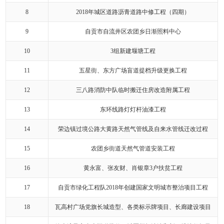
8
2018年城区道路沥青道路中修工程（四期）
9
自贡市自流井区农团乡日渐照料中心
10
3组新建堰塘工程
11
五星街、东方广场盲道提档升级更换工程
12
三八路消防中队临时搬迁住房改造附属工程
13
东环线路灯灯杆油漆工程
14
荣边镇过境公路大黄路天然气管线及自来水管线迁改过程
15
农团乡街道天然气管道安装工程
16
黄永富、张友财、肖银章3户扶贫工程
17
自贡市绿化工程队2018年创建国家文明城市整治项目工程
18
瓦高村广场党旗长城造型、各类标示牌项目、长廊建设项目